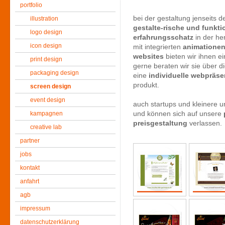
portfolio
bei der gestaltung jenseits 
illustration
gestalte-rische und funkti
logo design
erfahrungsschatz
in der he
icon design
mit integrierten
animatione
websites
bieten wir ihnen ei
print design
gerne beraten wir sie über 
packaging design
eine
individuelle webpräse
produkt.
screen design
event design
auch startups und kleinere 
kampagnen
und können sich auf unsere
preisgestaltung
verlassen.
creative lab
partner
jobs
kontakt
anfahrt
agb
impressum
datenschutzerklärung