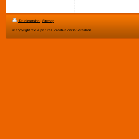
Druckversion
|
Sitemap
© copyright text & pictures: creative circle/Seraidaris